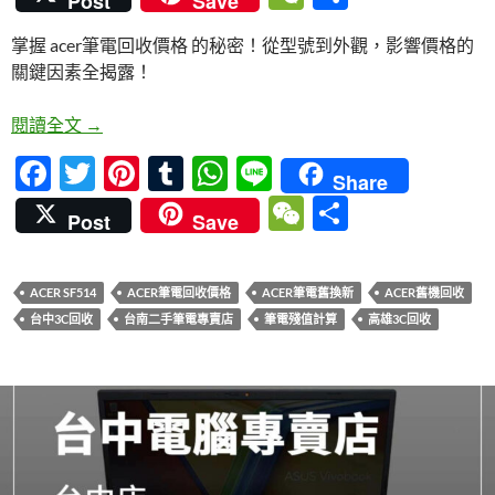
Post
Save
e
itt
er
m
at
e
e
享
掌握 acer筆電回收價格 的秘密！從型號到外觀，影響價格的
b
er
es
bl
s
C
關鍵因素全揭露！
o
t
r
A
h
o
p
at
舊acer筆電怎麼賣最划算？回收價格揭密
閱讀全文
→
k
p
F
T
Pi
T
W
Li
Share
ac
w
nt
u
h
n
W
分
Post
Save
e
itt
er
m
at
e
e
享
b
er
es
bl
s
C
ACER SF514
ACER筆電回收價格
ACER筆電舊換新
ACER舊機回收
o
t
r
A
h
台中3C回收
台南二手筆電專賣店
筆電殘值計算
高雄3C回收
o
p
at
k
p