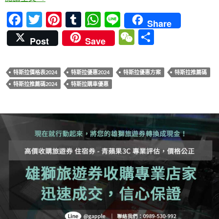
at
k
p
F
T
Pi
T
W
Li
Share
ac
w
nt
u
h
n
W
分
Post
Save
e
itt
er
m
at
e
e
享
b
er
es
bl
s
C
特斯拉價格表2024
特斯拉優惠2024
特斯拉優惠方案
特斯拉推薦碼
o
t
r
A
h
特斯拉推薦碼2024
特斯拉購車優惠
o
p
at
k
p