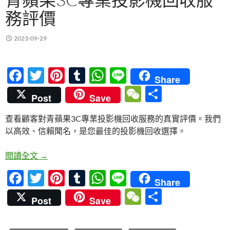
務評價
2023-09-29
F
T
Pi
T
W
Li
Share
ac
w
nt
u
h
n
W
分
Post
Save
e
itt
er
m
at
e
e
享
查看顧客對青蘋果3C專業投影機回收服務的真實評價。我們
b
er
es
bl
s
C
以高效、信賴聞名，是您最佳的投影機回收選擇。
o
t
r
A
h
o
p
at
青蘋果3C專業投影機回收服務評價
閱讀全文
→
k
p
F
T
Pi
T
W
Li
Share
ac
w
nt
u
h
n
W
分
Post
Save
e
itt
er
m
at
e
e
享
b
er
es
bl
s
C