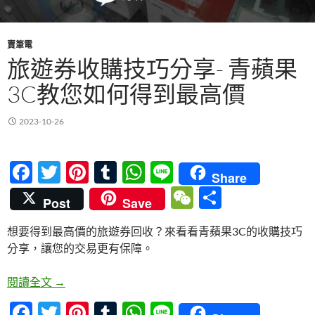
賣筆電
旅遊券收購技巧分享- 青蘋果
3C教您如何得到最高價
2023-10-26
F
T
Pi
T
W
Li
Share
ac
w
nt
u
h
n
W
分
Post
Save
e
itt
er
m
at
e
e
享
想要得到最高價的旅遊券回收？來看看青蘋果3C的收購技巧
b
er
es
bl
s
C
分享，讓您的交易更有保障。
o
t
r
A
h
o
p
at
旅遊券收購技巧分享- 青蘋果3C教您如何得到最高價
閱讀全文
→
k
p
F
T
Pi
T
W
Li