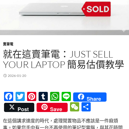
賣筆電
就在這賣筆電：JUST SELL
YOUR LAPTOP 簡易估價教學
2026-01-20
F
T
Pi
T
W
Li
Share
ac
w
nt
u
h
n
W
分
Post
Save
e
itt
er
m
at
e
e
享
在這個講求速度的時代，處理閒置物品不應該是一件麻煩
b
er
es
bl
s
C
事。如果您手中有一台不再使用的筆記型電腦，與其花時間