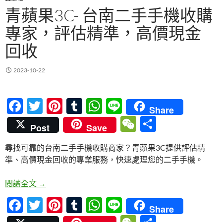
青蘋果3C- 台南二手手機收購
專家，評估精準，高價現金
回收
2023-10-22
F
T
Pi
T
W
Li
Share
ac
w
nt
u
h
n
W
分
Post
Save
e
itt
er
m
at
e
e
享
尋找可靠的台南二手手機收購商家？青蘋果3C提供評估精
b
er
es
bl
s
C
準、高價現金回收的專業服務，快速處理您的二手手機。
o
t
r
A
h
o
p
at
青蘋果3C- 台南二手手機收購專家，評估精準，高價
閱讀全文
→
k
p
F
T
Pi
T
W
Li
Share
ac
w
nt
u
h
n