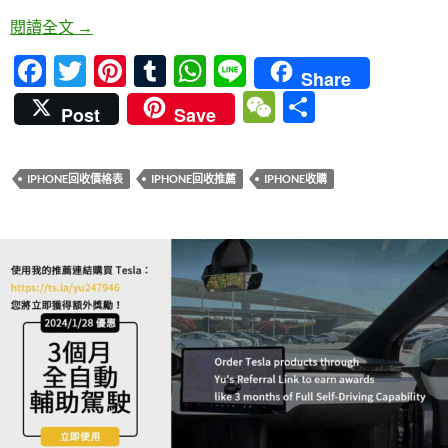
h
o
p
at
怎樣最大化您iPhone的回收價值？
閱讀全文
→
k
p
F
T
Pi
T
W
Li
Share
ac
w
nt
u
h
n
W
分
Post
Save
e
itt
er
m
at
e
e
享
b
er
es
bl
s
C
IPHONE回收價格表
IPHONE回收推薦
IPHONE收購
o
t
r
A
h
o
p
at
k
p