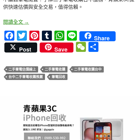
b
er
es
bl
s
C
供快速估價與安全交易，值得信賴。
o
t
r
A
h
o
p
at
二手筆電收購台中，從估價到快速付款的完整心得
閱讀全文
→
k
p
F
T
Pi
T
W
Li
Share
ac
w
nt
u
h
n
W
分
Post
Save
e
itt
er
m
at
e
e
享
b
er
es
bl
s
C
二手筆電估價線上
二手筆電收購
二手筆電收購台中
o
t
r
A
h
台中二手筆電收購推薦
筆電回收
o
p
at
k
p