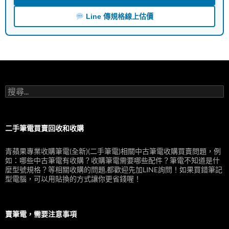
Line 傳規格線上估價
搜
尋
關
鍵
字:
二手筆電買賣回收和收購
青蘋果專業收購筆電(全新)(二手筆電)相關中古筆電收購買賣問題，例
如：哪些中古筆電有收購？收購筆電需要哪些配件？筆電不知道是什
麼型號規格？等相關收購的問題,都歡迎先加LINE詢問！如果買錯筆記
型電腦，可以用貼換的方式讓你更省錢喔！
賣筆電，需要注意事項