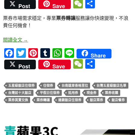
ac
w
nt
u
h
n
W
分
Post
Save
e
itt
er
m
at
e
e
享
票券市場需求穩定，專業
票券轉讓
服務讓你快速變現，不浪
b
er
es
bl
s
C
費任何機會！
o
t
r
A
h
o
p
at
台南遠東香格里拉住宿券收購懶人包，一次搞懂變現
閱讀全文
→
k
p
F
T
Pi
T
W
Li
Share
ac
w
nt
u
h
n
W
分
Post
Save
e
itt
er
m
at
e
e
享
b
er
es
bl
s
C
五星級飯店住宿券
住宿券
台南遠東香格里拉
台灣五星級飯店名單
o
t
r
A
h
台灣前十大飯店
平假日住宿券
抵用券
現金券
票券收購
o
p
at
票券買賣交換
票券轉讓
連鎖飯店住宿券
飯店票券
飯店餐券
k
p