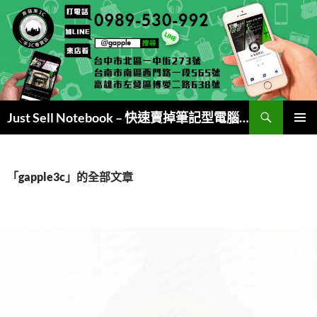
跳
至
主
要
內
容
搜
Just Sell Notebook – 快速賣掉筆記型電腦 (現金交易)
尋
主要選單
「gapple3c」的全部文章