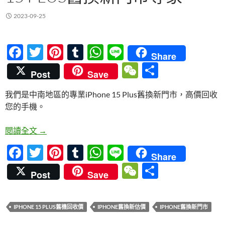
2023-09-25
F
T
Pi
T
W
Li
Share
ac
w
nt
u
h
n
W
分
Post
Save
e
itt
er
m
at
e
e
享
我們是中南地區的專業iPhone 15 Plus舊換新門市，高價回收
b
er
es
bl
s
C
您的手機。
o
t
r
A
h
o
p
at
高雄、台南、台中iPhone 15 Plus舊換新門市專家
閱讀全文
→
k
p
F
T
Pi
T
W
Li
Share
ac
w
nt
u
h
n
W
分
Post
Save
e
itt
er
m
at
e
e
享
b
er
es
bl
s
C
IPHONE 15 PLUS舊機回收價
IPHONE舊換新估價
IPHONE舊換新門市
o
t
r
A
h