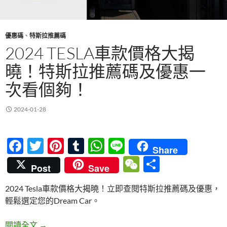
優惠碼
、
特斯拉推薦碼
2024 TESLA車款價格大揭
曉！特斯拉推薦碼及優惠一
次看個夠！
2024-01-28
F
T
Pi
T
W
Li
Share
ac
w
nt
u
h
n
W
分
Post
Save
e
itt
er
m
at
e
e
享
2024 Tesla車款價格大揭曉！立即查閱特斯拉推薦碼及優惠，
b
er
es
bl
s
C
輕鬆選定您的Dream Car。
o
t
r
A
h
o
p
2024 Tesla車款價格大揭曉！特斯拉推薦碼及優惠
閱讀全文
→