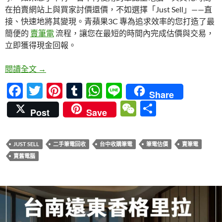
o
t
r
A
h
在拍賣網站上與買家討價還價，不如選擇「Just Sell」——直
o
p
at
接、快速地將其變現。青蘋果3C 專為追求效率的您打造了最
簡便的
賣筆電
流程，讓您在最短的時間內完成估價與交易，
k
p
立即獲得現金回報。
就在這賣筆電：Just Sell Your Laptop 簡易估價教學
閱讀全文
→
F
T
Pi
T
W
Li
Share
ac
w
nt
u
h
n
W
分
Post
Save
e
itt
er
m
at
e
e
享
b
er
es
bl
s
C
JUST SELL
二手筆電回收
台中收購筆電
筆電估價
賣筆電
o
t
r
A
h
賣舊電腦
o
p
at
k
p