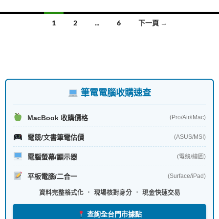
o
p
at
k
p
文
1
2
...
6
下一頁 →
章
導
覽
筆電電腦收購速查
MacBook 收購價格
(Pro/Air/iMac)
電競/文書筆電估價
(ASUS/MSI)
電腦螢幕/顯示器
(電競/繪圖)
平板電腦/二合一
(Surface/iPad)
資料完整格式化 ． 現場核對身分 ． 現金快速交易
查詢全台門市據點