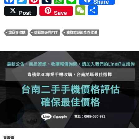
Share
ac
w
nt
u
h
n
W
分
Post
Save
e
itt
er
m
at
e
e
享
b
er
es
bl
s
C
旅遊券收購
雄獅旅遊券PTT
雄獅旅遊即享券收購
o
t
r
A
h
o
p
at
k
p
賣筆電