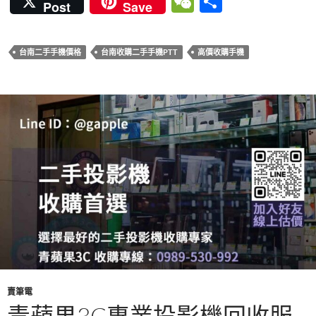
W
分
Post
Save
e
itt
er
m
at
e
e
享
b
er
es
bl
s
C
台南二手手機價格
台南收購二手手機PTT
高價收購手機
o
t
r
A
h
o
p
at
k
p
賣筆電
青蘋果3C專業投影機回收服