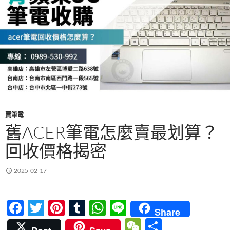
賣筆電
舊ACER筆電怎麼賣最划算？
回收價格揭密
2025-02-17
F
T
Pi
T
W
Li
Share
ac
w
nt
u
h
n
W
分