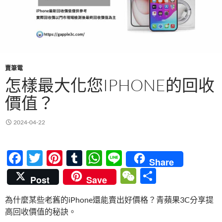
賣筆電
怎樣最大化您IPHONE的回收
價值？
2024-04-22
F
T
Pi
T
W
Li
Share
ac
w
nt
u
h
n
W
分
Post
Save
e
itt
er
m
at
e
e
享
為什麼某些老舊的iPhone還能賣出好價格？青蘋果3C分享提
b
er
es
bl
s
C
高回收價值的秘訣。
o
t
r
A