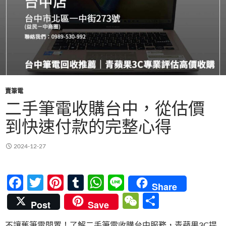
賣筆電
二手筆電收購台中，從估價
到快速付款的完整心得
2024-12-27
F
T
Pi
T
W
Li
Share
ac
w
nt
u
h
n
W
分
Post
Save
e
itt
er
m
at
e
e
享
不讓舊筆電閒置！了解二手筆電收購台中服務，青蘋果3C提