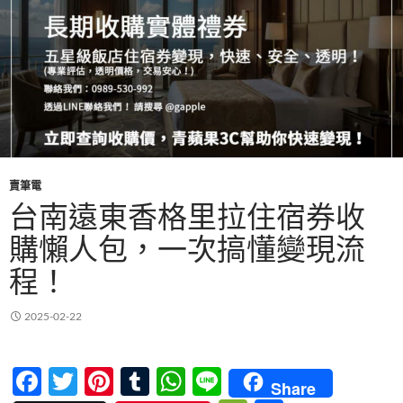
賣筆電
台南遠東香格里拉住宿券收
購懶人包，一次搞懂變現流
程！
2025-02-22
F
T
Pi
T
W
Li
Share