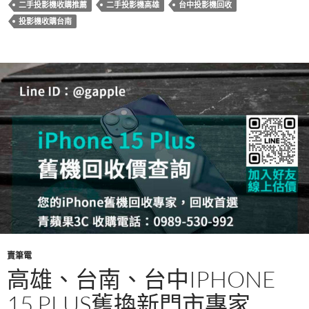
二手投影機收購推薦
二手投影機高雄
台中投影機回收
o
t
r
A
h
投影機收購台南
o
p
at
k
p
賣筆電
高雄、台南、台中IPHONE
15 PLUS舊換新門市專家