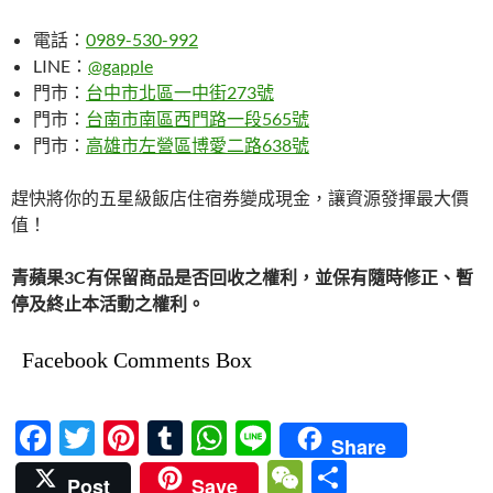
電話：
0989-530-992
LINE：
@gapple
門市：
台中市北區一中街273號
門市：
台南市南區西門路一段565號
門市：
高雄市左營區博愛二路638號
趕快將你的五星級飯店住宿券變成現金，讓資源發揮最大價
值！
青蘋果3C有保留商品是否回收之權利，並保有隨時修正、暫
停及終止本活動之權利。
Facebook Comments Box
F
T
Pi
T
W
Li
Share
ac
w
nt
u
h
n
W
分
Post
Save