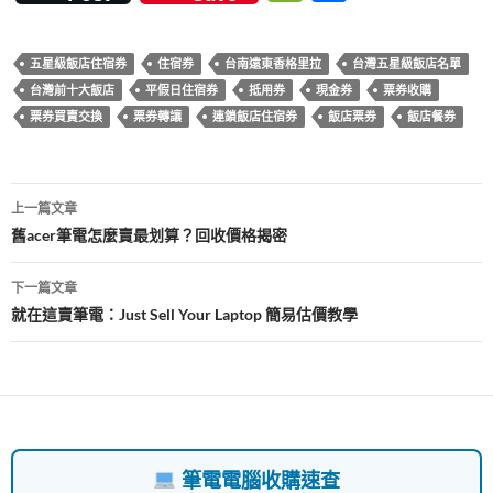
e
itt
er
m
at
e
e
享
b
er
es
bl
s
C
五星級飯店住宿券
住宿券
台南遠東香格里拉
台灣五星級飯店名單
o
t
r
A
h
台灣前十大飯店
平假日住宿券
抵用券
現金券
票券收購
o
p
at
票券買賣交換
票券轉讓
連鎖飯店住宿券
飯店票券
飯店餐券
k
p
文
上一篇文章
章
舊acer筆電怎麼賣最划算？回收價格揭密
導
下一篇文章
覽
就在這賣筆電：Just Sell Your Laptop 簡易估價教學
筆電電腦收購速查