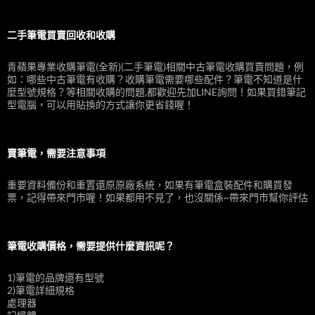
關
鍵
字:
二手筆電買賣回收和收購
青蘋果專業收購筆電(全新)(二手筆電)相關中古筆電收購買賣問題，例
如：哪些中古筆電有收購？收購筆電需要哪些配件？筆電不知道是什
麼型號規格？等相關收購的問題,都歡迎先加LINE詢問！如果買錯筆記
型電腦，可以用貼換的方式讓你更省錢喔！
賣筆電，需要注意事項
重要資料備份和重置還原原廠系統，如果有筆電盒裝配件和購買發
票，記得帶來門市喔！如果都用不見了，也沒關係~帶來門市幫你評估
筆電收購價格，需要提供什麼資訊呢？
1)筆電的品牌還有型號
2)筆電詳細規格
處理器