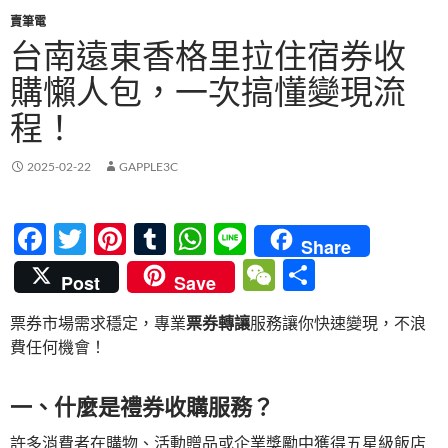
賣筆電
台南遠東香格里拉住宿券收
購懶人包，一次搞懂變現流
程！
2025-02-22
GAPPLE3C
F
T
Pi
T
W
Li
Share
ac
w
nt
u
h
n
W
分
Post
Save
e
itt
er
m
at
e
e
享
票券市場需求穩定，專業
票券轉讓
服務讓你快速變現，不浪
b
er
es
bl
s
C
費任何機會！
o
t
r
A
h
o
p
at
一、什麼是禮券收購服務？
k
p
許多消費者在購物、活動贈品或企業獎勵中獲得五星級飯店