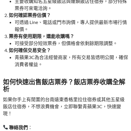
主要收購知名五星級飯店與連鎖飯店住宿券，部分特殊
票券可來電洽詢。
如何確認票券估價？
可透過 Line、電話或門市詢價，專人提供最新市場行情
報價。
票券有使用期限，還能收購嗎？
可接受部分短效票券，但價格會依剩餘期限調整。
如何確保交易安全？
青蘋果3C為合法經營商家，所有交易皆透明公開，確保
消費者權益。
如何快速出售飯店票券？飯店票券收購全解
析
如果你手上有閒置的台南遠東香格里拉住宿券或其他五星級
飯店住宿券，不想浪費機會，立即聯繫青蘋果3C，快速變
現！
聯絡我們
：