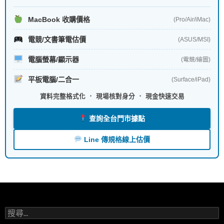
MacBook 收購價格
(Pro/Air/iMac)
電競/文書筆電估價
(ASUS/MSI)
電腦螢幕/顯示器
(電競/繪圖)
平板電腦/二合一
(Surface/iPad)
資料完整格式化 ． 現場核對身分 ． 現金快速交易
查詢全台門市據點
Line 傳規格線上估價
搜
尋