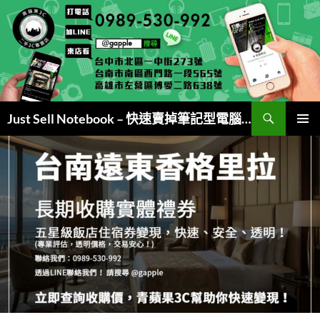
跳
至
主
要
內
容
搜
Just Sell Notebook – 快速賣掉筆記型電腦 (現金交易)
尋
主要選單