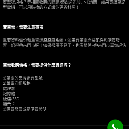
麼型號規格？等相關收購的問題,都歡迎先加LINE詢問！如果買錯筆記
型電腦，可以用貼換的方式讓你更省錢喔！
賣筆電，需要注意事項
重要資料備份和重置還原原廠系統，如果有筆電盒裝配件和購買發
票，記得帶來門市喔！如果都用不見了，也沒關係~帶來門市幫你評估
筆電收購價格，需要提供什麼資訊呢？
1)筆電的品牌還有型號
2)筆電詳細規格
處理器
記憶體
硬碟/SSD
顯示卡
3)購買發票或是購買證明