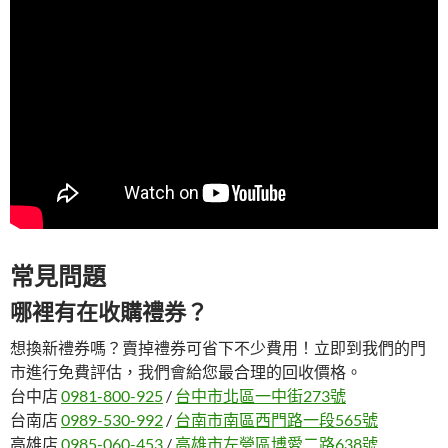
常見問題
哪裡有在收購禮券？
想換新禮券嗎？賣掉禮券可省下不少費用！立即到我們的門
市進行免費評估，我們會給您最合理的回收價格。
台中店
0981-800-925
/
台中市北區一中街273號
台南店
0989-530-992
/
台南市南區西門路一段565號
高雄店
0985-060-453
/
高雄市左營區博愛二路638號