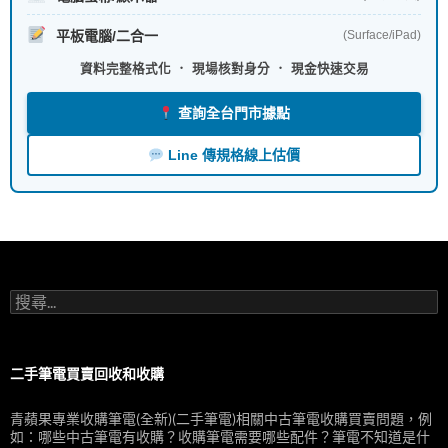
平板電腦/二合一
(Surface/iPad)
資料完整格式化 ． 現場核對身分 ． 現金快速交易
查詢全台門市據點
Line 傳規格線上估價
搜
尋
關
鍵
字:
二手筆電買賣回收和收購
青蘋果專業收購筆電(全新)(二手筆電)相關中古筆電收購買賣問題，例
如：哪些中古筆電有收購？收購筆電需要哪些配件？筆電不知道是什