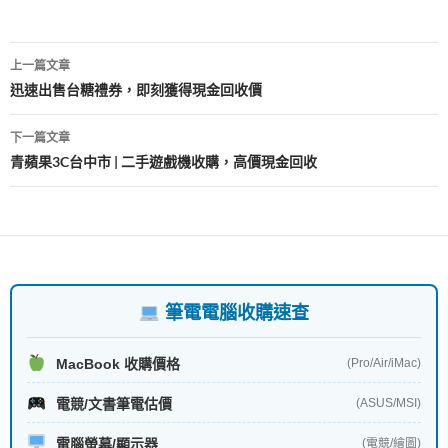
o
t
r
A
h
o
p
at
文
k
p
上一篇文章
章
迅速出售台糖禮券，即刻獲得現金回收價
導
下一篇文章
覽
青蘋果3C台中市 | 二手遊戲機收購，高價現金回收
筆電電腦收購速查
MacBook 收購價格
(Pro/Air/iMac)
電競/文書筆電估價
(ASUS/MSI)
電腦螢幕/顯示器
(電競/繪圖)