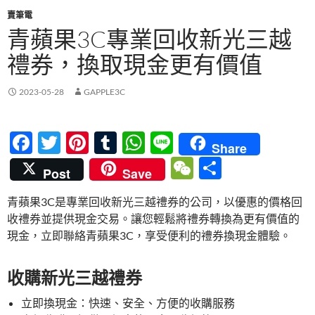
賣筆電
青蘋果3C專業回收新光三越
禮券，換取現金更有價值
2023-05-28
GAPPLE3C
F
T
Pi
T
W
Li
Share
ac
w
nt
u
h
n
W
分
Post
Save
e
itt
er
m
at
e
e
享
青蘋果3C是專業回收新光三越禮券的公司，以優惠的價格回
b
er
es
bl
s
C
收禮券並提供現金交易。讓您輕鬆將禮券轉換為更有價值的
o
t
r
A
h
現金，立即聯絡青蘋果3C，享受便利的禮券換現金體驗。
o
p
at
k
p
收購新光三越禮券
立即換現金：快速、安全、方便的收購服務