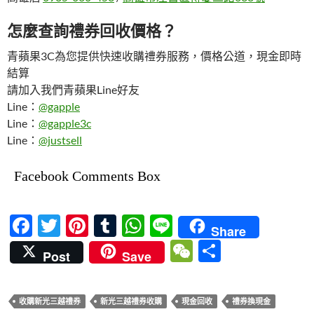
怎麼查詢禮券回收價格？
青蘋果3C為您提供快速收購禮券服務，價格公道，現金即時
結算
請加入我們青蘋果Line好友
Line：
@gapple
Line：
@gapple3c
Line：
@justsell
Facebook Comments Box
F
T
Pi
T
W
Li
Share
ac
w
nt
u
h
n
W
分
Post
Save
e
itt
er
m
at
e
e
享
b
er
es
bl
s
C
收購新光三越禮券
新光三越禮券收購
現金回收
禮券換現金