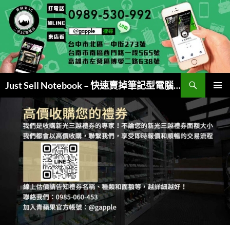
跳
至
主
要
內
容
搜
Just Sell Notebook – 快速賣掉筆記型電腦 (現金交易)
尋
主要選單