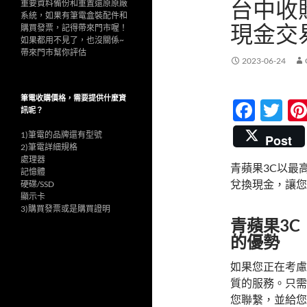
台中收購
重要資料備份和重置還原原廠
系統，如果有筆電盒裝配件和
現金交
購買發票，記得帶來門市喔！
如果都用不見了，也沒關係~
帶來門市幫你評估
2023-06-24
筆電收購價格，需要提供什麼資
F
T
訊呢？
ac
w
1)筆電的品牌還有型號
Post
e
itt
2)筆電詳細規格
處理器
青蘋果3C以最
b
er
記憶體
兌換現金，讓您
硬碟/SSD
o
顯示卡
3)購買發票或是購買證明
o
青蘋果3
k
的優勢
如果您正在考慮
質的服務。只需
您聯繫，並給您