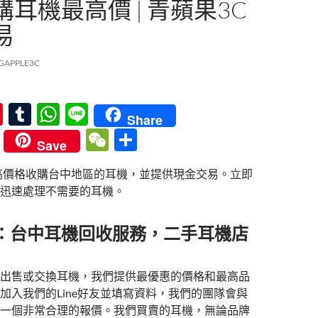
耳機最高價 | 青蘋果3C
易
GAPPLE3C
Pi
T
W
Li
Share
nt
u
h
n
W
分
Save
er
m
at
e
e
享
高價格收購台中地區的耳機，並提供現金交易。立即
es
bl
s
C
迅速處理不需要的耳機。
t
r
A
h
p
at
C：台中耳機回收服務，二手耳機店
p
出售或交換耳機，我們提供最優惠的價格和最高品
加入我們的Line好友並填寫資料，我們的團隊會與
一個非常合理的報價。我們買賣的耳機，無論品牌