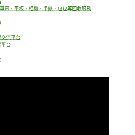
購
機、筆電、平板、相機、手錶、包包等回收服務
機
賣交流平台
賣平台
收