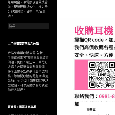
急用現金？筆電換現金最快管
道。現場硬碟格式化，核對身
分即刻付款。台中一中/三賢
店。
搜
尋
關
鍵
字:
二手筆電買賣回收和收購
青蘋果專業收購筆電(全新)(二
手筆電)相關中古筆電收購買賣
問題，例如：哪些中古筆電有
收購？收購筆電需要哪些配
件？筆電不知道是什麼型號規
格？等相關收購的問題,都歡迎
先加LINE詢問！如果買錯筆記
型電腦，可以用貼換的方式讓
你更省錢喔！
賣筆電，需要注意事項
賣筆電