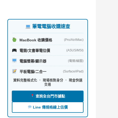
筆電電腦收購速查
MacBook 收購價格
(Pro/Air/iMac)
電競/文書筆電估價
(ASUS/MSI)
電腦螢幕/顯示器
(電競/繪圖)
平板電腦/二合一
(Surface/iPad)
資料完整格式化 ． 現場核對身分 ． 現金快速
交易
查詢全台門市據點
Line 傳規格線上估價