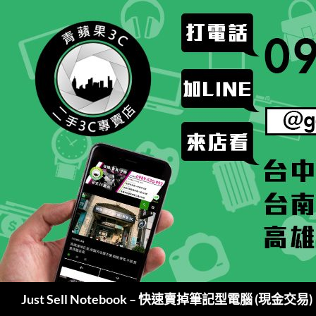
跳
至
主
要
內
容
搜
Just Sell Notebook – 快速賣掉筆記型電腦 (現金交易)
尋