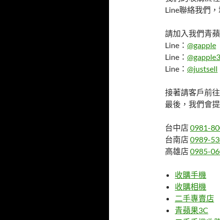
Line聯絡我
請加入我們青蘋果
Line：
@gapple
Line：
@gapple3
Line：
@justsell
接著請客戶前往
最後，我們會提
台中店
0981-80
台南店
0989-53
高雄店
0985-06
收購手機
收購相機
二手專賣店
青蘋果3C