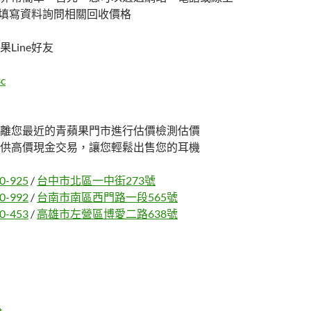
們，填寫資料詢問相關回收價格
Line好友
c
離您最近的青蘋果門市進行估價檢測估價
供高價現金交易，讓您輕鬆出售您的耳機
0-925
/
台中市北區一中街273號
0-992
/
台南市南區西門路一段565號
0-453
/
高雄市左營區博愛二路638號