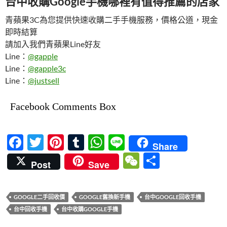
台中收購Google手機哪裡有值得推薦的店家
青蘋果3C為您提供快速收購二手手機服務，價格公道，現金
即時結算
請加入我們青蘋果Line好友
Line：
@gapple
Line：
@gapple3c
Line：
@justsell
Facebook Comments Box
F
T
Pi
T
W
Li
Share
ac
w
nt
u
h
n
W
分
Post
Save
e
itt
er
m
at
e
e
享
b
er
es
bl
s
C
GOOGLE二手回收價
GOOGLE舊換新手機
台中GOOGLE回收手機
o
t
r
A
h
台中回收手機
台中收購GOOGLE手機
o
p
at