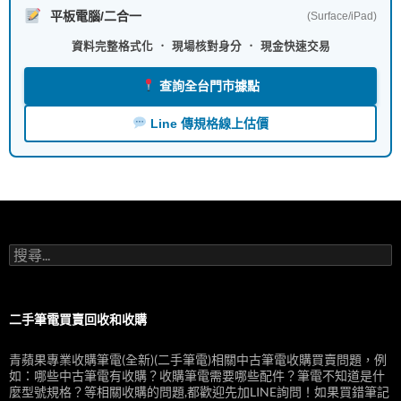
平板電腦/二合一
(Surface/iPad)
資料完整格式化 ． 現場核對身分 ． 現金快速交易
查詢全台門市據點
Line 傳規格線上估價
搜
尋
關
鍵
字:
二手筆電買賣回收和收購
青蘋果專業收購筆電(全新)(二手筆電)相關中古筆電收購買賣問題，例
如：哪些中古筆電有收購？收購筆電需要哪些配件？筆電不知道是什
麼型號規格？等相關收購的問題,都歡迎先加LINE詢問！如果買錯筆記