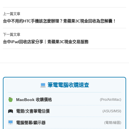
k
p
文
上一篇文章
章
台中不用的HTC手機該怎麼辦理？青蘋果3C現金回收為您解囊！
導
下一篇文章
覽
台中iPad回收店家分享｜青蘋果3C現金交易服務
筆電電腦收購速查
MacBook 收購價格
(Pro/Air/iMac)
電競/文書筆電估價
(ASUS/MSI)
電腦螢幕/顯示器
(電競/繪圖)