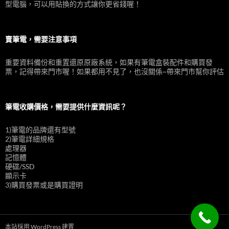
型電腦，可以用貼換的方式讓你更省錢喔！
賣筆電，需要注意事項
重要資料備份和重置還原原廠系統，如果有筆電盒裝配件和購買發
票，記得帶來門市喔！如果都用不見了，也沒關係~帶來門市幫你評估
筆電收購價格，需要提供什麼資訊呢？
1)筆電的品牌還有型號
2)筆電詳細規格
處理器
記憶體
硬碟/SSD
顯示卡
3)購買發票或是購買證明
本站採用 WordPress 建置