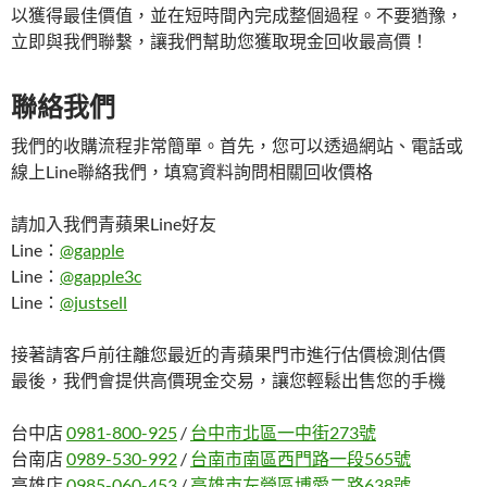
以獲得最佳價值，並在短時間內完成整個過程。不要猶豫，
立即與我們聯繫，讓我們幫助您獲取現金回收最高價！
聯絡我們
我們的收購流程非常簡單。首先，您可以透過網站、電話或
線上Line聯絡我們，填寫資料詢問相關回收價格
請加入我們青蘋果Line好友
Line：
@gapple
Line：
@gapple3c
Line：
@justsell
接著請客戶前往離您最近的青蘋果門市進行估價檢測估價
最後，我們會提供高價現金交易，讓您輕鬆出售您的手機
台中店
0981-800-925
/
台中市北區一中街273號
台南店
0989-530-992
/
台南市南區西門路一段565號
高雄店
0985-060-453
/
高雄市左營區博愛二路638號