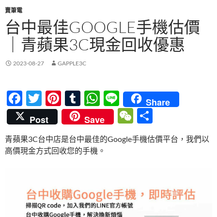
賣筆電
台中最佳GOOGLE手機估價
｜青蘋果3C現金回收優惠
2023-08-27
GAPPLE3C
F
T
Pi
T
W
Li
Share
ac
w
nt
u
h
n
W
分
Post
Save
e
itt
er
m
at
e
e
享
青蘋果3C台中店是台中最佳的Google手機估價平台，我們以
b
er
es
bl
s
C
高價現金方式回收您的手機。
o
t
r
A
h
o
p
at
k
p