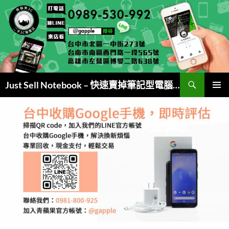
跳
至
主
要
內
容
搜
Just Sell Notebook – 快速賣掉筆記型電腦 (現金交易)
尋
主要選單