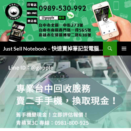
跳
至
主
要
內
容
搜
Just Sell Notebook – 快速賣掉筆記型電腦 (現金交易)
尋
主要選單