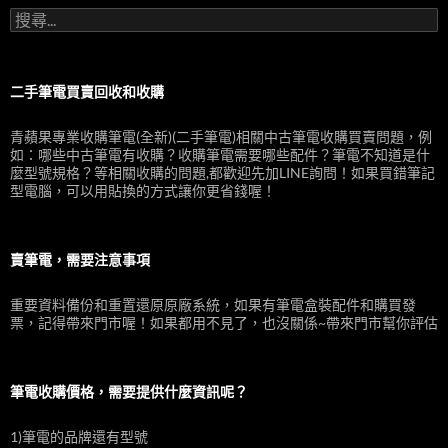
搜
尋
關
鍵
字:
二手筆電買賣回收和收購
青蘋果專業收購筆電(全新)(二手筆電)相關中古筆電收購買賣問題，例
如：哪些中古筆電有收購？收購筆電需要哪些配件？筆電不知道是什
麼型號規格？等相關收購的問題,都歡迎先加LINE詢問！如果買錯筆記
型電腦，可以用貼換的方式讓你更省錢喔！
賣筆電，需要注意事項
重要資料備份和重置還原原廠系統，如果有筆電盒裝配件和購買發
票，記得帶來門市喔！如果都用不見了，也沒關係~帶來門市幫你評估
筆電收購價格，需要提供什麼資訊呢？
1)筆電的品牌還有型號