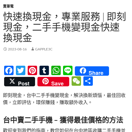
賣筆電
快速換現金，專業服務 | 即刻
現金，二手手機變現金快速
換現金
2023-08-16
GAPPLE3C
F
T
Pi
T
W
Li
Share
ac
w
nt
u
h
n
W
分
Post
Save
e
itt
er
m
at
e
e
享
即刻現金，台中二手手機變現金，解決換新煩惱，最佳回收
b
er
es
bl
s
C
價，立即評估，環保賺錢，賺取額外收入。
o
t
r
A
h
o
p
at
台中賣二手手機 – 獲得最佳價格的方法
k
p
歡迎來到我們的指南，教您如何在台中地區收購二手手機並