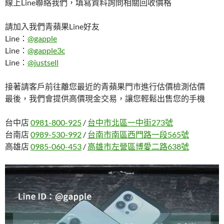
線上Line聯絡我們，填寫資料詢問相關回收價格
請加入我們青蘋果Line好友
Line：
@gapple
Line：
@gapple3c
Line：
@justsell
接著請客戶前往離您最近的青蘋果門市進行估價檢測估價
最後，我們會提供高價現金交易，讓您輕鬆出售您的手機
台中店
0981-800-925
/
台中市北區一中街273號
台南店
0989-530-992
/
台南市南區西門路一段565號
高雄店
0985-060-453
/
高雄市左營區博愛二路638號