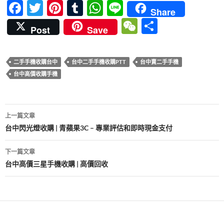
F
T
Pi
T
W
Li
Share
ac
w
nt
u
h
n
W
分
Post
Save
e
itt
er
m
at
e
e
享
b
er
es
bl
s
C
二手手機收購台中
台中二手手機收購PTT
台中賣二手手機
o
t
r
A
h
台中高價收購手機
o
p
at
k
p
文
上一篇文章
章
台中閃光燈收購 | 青蘋果3C – 專業評估和即時現金支付
導
下一篇文章
覽
台中高價三星手機收購 | 高價回收